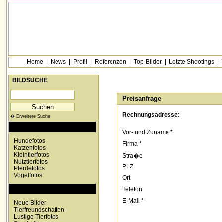
Home
|
News
|
Profil
|
Referenzen
|
Top-Bilder
|
Letzte Shootings
|
BILDSUCHE
Preisanfrage
Rechnungsadresse:
� Erweitere Suche
KATEGORIEN
Vor- und Zuname *
Hundefotos
Firma *
Katzenfotos
Kleintierfotos
Stra�e
Nutztierfotos
PLZ
Pferdefotos
Vogelfotos
Ort
SONDERKATEGORIEN
Telefon
E-Mail *
Neue Bilder
Tierfreundschaften
Lustige Tierfotos