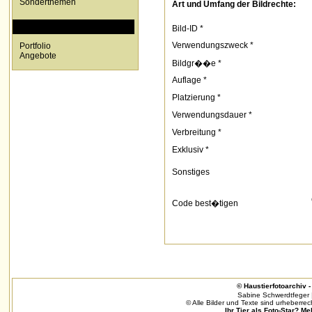
Sonderthemen
Art und Umfang der Bildrechte:
SPECIALS
Bild-ID *
Verwendungszweck *
Portfolio
Angebote
Bildgr��e *
Auflage *
Platzierung *
Verwendungsdauer *
Verbreitung *
Exklusiv *
Sonstiges
Code best�tigen
© Haustierfotoarchiv - 
Sabine Schwerdtfeger 
© Alle Bilder und Texte sind urheberrec
Ihr Tier als Foto-Star? Me