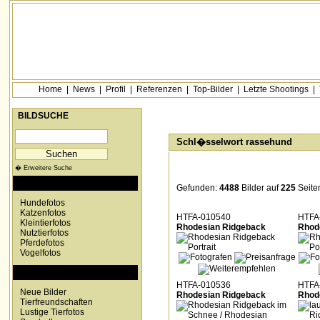
Home
|
News
|
Profil
|
Referenzen
|
Top-Bilder
|
Letzte Shootings
|
BILDSUCHE
Schl�sselwort rassehund
� Erweitere Suche
KATEGORIEN
Gefunden:
4488
Bilder auf
225
Seite
Hundefotos
Katzenfotos
HTFA-010540
HTFA
Kleintierfotos
Rhodesian Ridgeback
Rhod
Nutztierfotos
Pferdefotos
Vogelfotos
SONDERKATEGORIEN
HTFA-010536
HTFA
Neue Bilder
Rhodesian Ridgeback
Rhod
Tierfreundschaften
Lustige Tierfotos