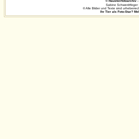
© Haustierfotoarchiv - 
Sabine Schwerdtfeger 
© Alle Bilder und Texte sind urheberrec
Ihr Tier als Foto-Star? Me