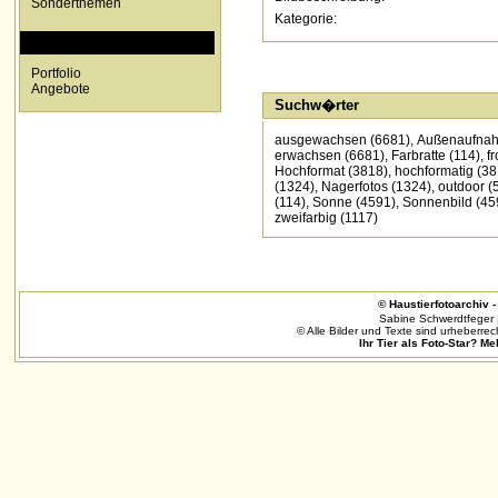
Sonderthemen
Kategorie:
SPECIALS
Portfolio
Angebote
Suchw�rter
ausgewachsen
(6681)
,
Außenaufna
erwachsen
(6681)
,
Farbratte
(114)
,
fr
Hochformat
(3818)
,
hochformatig
(38
(1324)
,
Nagerfotos
(1324)
,
outdoor
(
(114)
,
Sonne
(4591)
,
Sonnenbild
(45
zweifarbig
(1117)
© Haustierfotoarchiv - 
Sabine Schwerdtfeger 
© Alle Bilder und Texte sind urheberrec
Ihr Tier als Foto-Star? Me