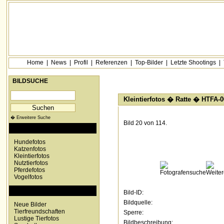
Home
|
News
|
Profil
|
Referenzen
|
Top-Bilder
|
Letzte Shootings
|
BILDSUCHE
Kleintierfotos
�
Ratte
� HTFA-0
� Erweitere Suche
Bild 20 von 114.
KATEGORIEN
Hundefotos
Katzenfotos
Kleintierfotos
Nutztierfotos
Pferdefotos
Vogelfotos
SONDERKATEGORIEN
Bild-ID:
Bildquelle:
Neue Bilder
Tierfreundschaften
Sperre:
Lustige Tierfotos
Bildbeschreibung: